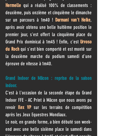
Hermelle
 qui a réalisé 100% de classements : 
deuxième, puis onzième et cinquième le dimanche 
sur un parcours à 1m40 ! 
Darmani van't Heike
, 
après avoir obtenu une belle huitième position le 
premier jour, s'est offert la cinquième place du 
Grand Prix dominical à 1m45 ! Enfin, c'est 
Urvoso 
du Roch
 qui s'est bien comporté et est monté sur 
la deuxième marche du podium samedi d'une 
épreuve de vitesse à 1m40.
Grand Indoor de Mâcon : reprise de la saison 
indoor.
C'est à l'occasion de la seconde étape du Grand 
Indoor FFE - AC Print à Mâcon que nous avons pu 
revoir 
Ilex VP
 sur les terrains de compétition 
après les Jeux Equestres Mondiaux.
Le noir, en grande forme, a bien débuté son week-
end avec une belle sixième place le samedi dans 