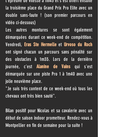
l'épreuve de vitesse à 1m45 et s'est offert ensuite 
la troisième place du Grand Prix Pro Elite avec un 
double sans-faute ! (son premier parcours en 
vidéo ci-dessous)
Les autres montures se sont également 
démarquées durant ce week-end de compétition. 
Vendredi, 
Eras Ste Hermelle 
et
 Urvoso du Roch 
ont signé chacun un parcours sans pénalité sur 
des obstacles à 1m35. Lors de la dernière 
journée, c'est 
Alanine de Vains 
qui s'est 
démarquée sur une piste Pro 1 à 1m40 avec une 
jolie neuvième place. 
"Je suis très content de ce week-end où tous les 
chevaux ont très bien sauté". 
Bilan positif pour Nicolas et sa cavalerie avec un 
début de saison indoor prometteur. Rendez-vous à 
Montpellier en fin de semaine pour la suite !