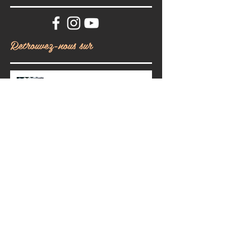
Retrouvez-nous sur
De Hardelot à Maubeuge : Horacio du Paradis
et Jess Nouvolieu en grande forme
Deux nouvelles semaines riches en résultats
à Gassin !
Deux nouvelles semaines solides à Gassin !