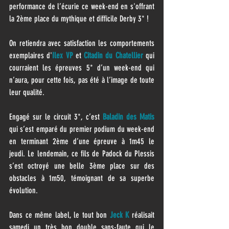
performance de l’écurie ce week-end en s'offrant 
la 2ème place du mythique et difficile Derby 3* !
On retiendra avec satisfaction les comportements 
exemplaires d'
Ilex VP
 et 
Citadin du Chatellier
 qui 
courraient les épreuves 5* d’un week-end qui 
n’aura, pour cette fois, pas été à l’image de toute 
leur qualité. 
Engagé sur le circuit 3*, c’est 
Baladin des Matis
qui s’est emparé du premier podium du week-end 
en terminant 2ème d’une épreuve à 1m45 le 
jeudi. Le lendemain, ce fils de Padock du Plessis 
s’est octroyé une belle 3ème place sur des 
obstacles à 1m50, témoignant de sa superbe 
évolution. 
Dans ce même label, le tout bon 
Jeck K 
réalisait 
samedi un très bon double sans-faute qui le 