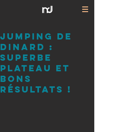
Jumping de
dinard :
superbe
plateau et
bons
résultats !