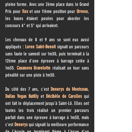
pleine forme. Avec une 2ème place dans le Grand 
Prix pour 
Ilex
 et une 11ème position pour 
Urvoso
, 
les bases étaient posées pour aborder les 
concours 4* et 5* qui arrivaient.
Les chevaux de 8 et 9 ans se sont eux aussi 
appliqués : 
Loren Saint-Benoit
 signait un parcours 
sans faute le samedi sur 1m30, puis terminait à la 
12ème place d'une épreuve à barrage cotée à 
1m35. 
Casanova Gravelotte
 réalisait un tour sans 
pénalité sur une piste à 1m30.
Du côté des 7 ans, c'est 
Denerys du Montceau
, 
Dallas Vegas Batilly
 et 
Décibèle de Carolles
 qui 
ont fait le déplacement jusqu'à Saint-Lô. Elles ont 
toutes les trois réalisé un premier parcours 
parfait dans une épreuve à barrage à 1m30, mais 
c'est 
Denerys
 qui signait la meilleure performance 
de l'écurie en terminant 8ème à l'issue d'un 