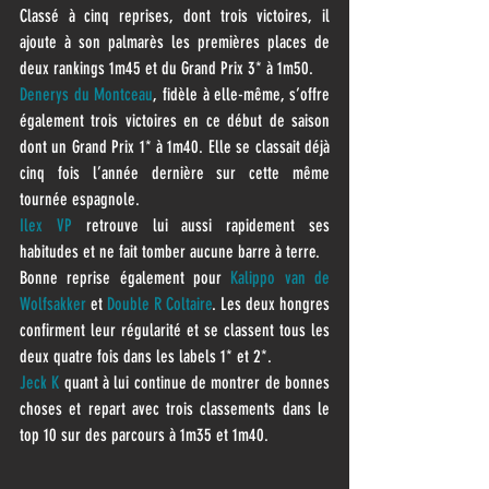
Classé à cinq reprises, dont trois victoires, il 
ajoute à son palmarès les premières places de 
deux rankings 1m45 et du Grand Prix 3* à 1m50.
Denerys du Montceau
, fidèle à elle-même, s’offre 
également trois victoires en ce début de saison 
dont un Grand Prix 1* à 1m40. Elle se classait déjà 
cinq fois l’année dernière sur cette même 
tournée espagnole.
Ilex VP
 retrouve lui aussi rapidement ses 
habitudes et ne fait tomber aucune barre à terre.
Bonne reprise également pour 
Kalippo van de 
Wolfsakker
 et 
Double R Coltaire
. Les deux hongres 
confirment leur régularité et se classent tous les 
deux quatre fois dans les labels 1* et 2*.
Jeck K
 quant à lui continue de montrer de bonnes 
choses et repart avec trois classements dans le 
top 10 sur des parcours à 1m35 et 1m40.