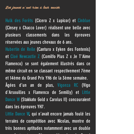
Les jeunes n’ont rien à leur envier
Hulk des Forêts
 (Cicero Z x Lupicor) et 
Cinblue
(Cinsey x Chacco Lover) réalisent une belle avec 
plusieurs classements dans les épreuves 
réservées aux jeunes chevaux de 6 ans.
Hubertin de Reile 
(Canturo x Eyken des Fontenis) 
et 
Cloé Newcastle Z
 (Comilfo Plus Z x Je T'Aime 
Flamenco) se sont également illustrés dans ce 
même circuit en se classant respectivement 7ème 
et 14ème du Grand Prix YH6 de la 3ème semaine. 
Âgées d’un an de plus, 
Vigonza RC
 (Vigo 
d'Arsouilles x Flamenco de Semilly) et 
Little 
Dance W
 (Stakkato Gold x Carolus II) concouraient 
dans les épreuves YH7.
Little Dance W
, qui n’avait encore jamais foulé les 
terrains de compétition avec Nicolas, montre de 
très bonnes aptitudes notamment avec un double 