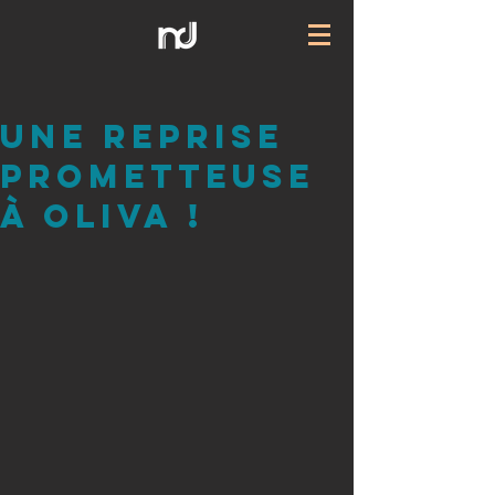
Une reprise
prometteuse
à Oliva !