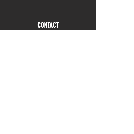
CONTACT
Prénom / Nom
E-mail
Message
Envoyer
© 2017 Nicolas Delmotte - Tous droits réservés -
Mentions
légales
- Réalisé par l'
A
gence PEPS
© photos reportage : Gilles Alleaume / © photos sport : Info