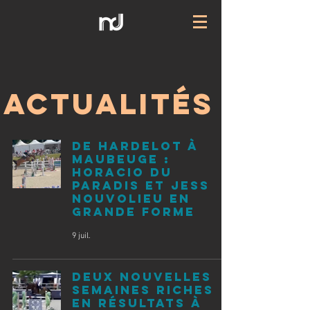
ACTUALITÉS
De Hardelot à
Maubeuge :
Horacio du
Paradis et Jess
Nouvolieu en
grande forme
9 juil.
Deux nouvelles
semaines riches
en résultats à