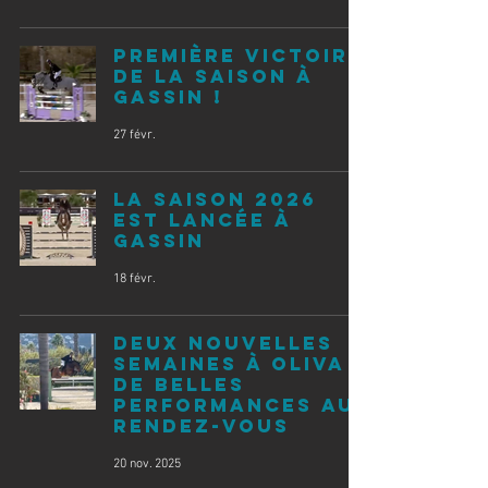
Première victoire
de la saison à
Gassin !
27 févr.
La saison 2026
est lancée à
Gassin
18 févr.
Deux nouvelles
semaines à Oliva :
de belles
performances au
rendez-vous
20 nov. 2025