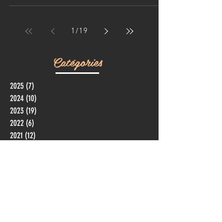
1
/
19
Catégories
2025
(7)
7 posts
2024
(10)
10 posts
2023
(19)
19 posts
2022
(6)
6 posts
2021
(12)
12 posts
2020
(10)
10 posts
2019
(22)
22 posts
2018
(21)
21 posts
2017
(1)
1 post