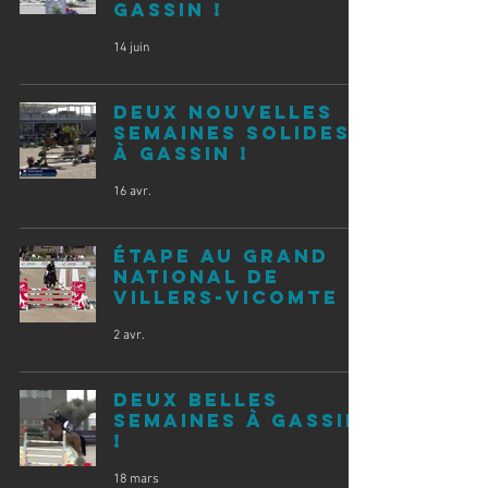
Gassin !
14 juin
Deux nouvelles
semaines solides
à Gassin !
16 avr.
Étape au Grand
National de
Villers-Vicomte
2 avr.
Deux belles
semaines à gassin
!
18 mars