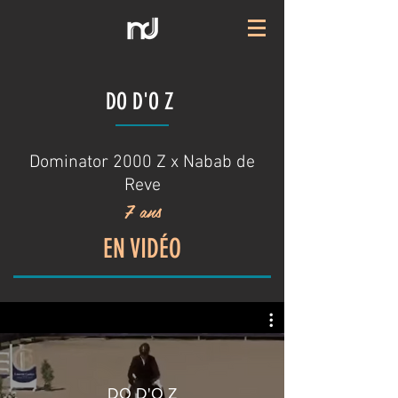
DO D'O Z
Dominator 2000 Z x Nabab de
Reve
7 ans
EN VIDÉO
DO D'O Z