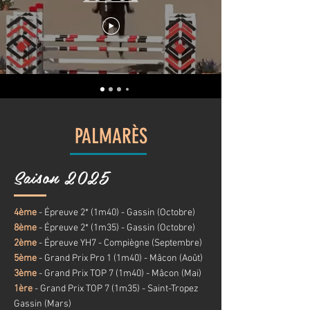
PALMARÈS
Saison 2025
4ème
- Épreuve 2* (1m40) - Gassin (Octobre)
8ème
- Épreuve 2* (1m35) - Gassin (Octobre)
2ème
- Épreuve YH7 - Compiègne (Septembre)
5ème
- Grand Prix Pro 1
(1m40) - Mâcon (Août)
3ème
- Grand Prix TOP 7
(1m40) - Mâcon (Mai)
1ère
- Grand Prix TOP 7
(1m35) - Saint-Tropez
Gassin (Mars)