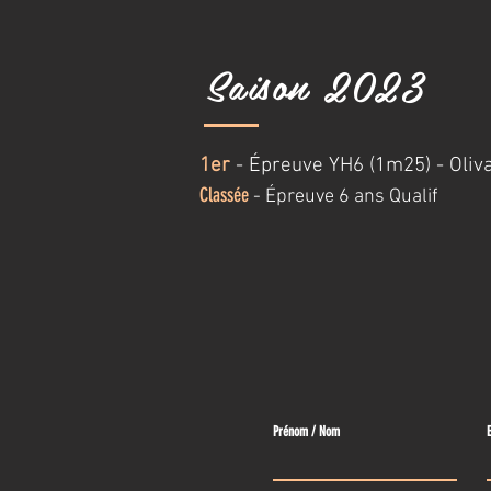
Saison 2023
1er
- Épreuve YH6 (1m25) - Oliv
Classée
- Épreuve
6 ans Qualif
Prénom / Nom