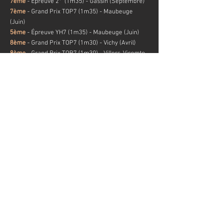
7ème
- Épreuve 2*
(1m35
) - Gassin (Septembre)
7ème
- Grand Prix
TOP7
(1m35
) - Maubeuge
(Juin)
5ème
- Épreuve
YH7
(1m35) - Maubeuge (Juin)
8ème
- Grand Prix
TOP7
(1m30
) - Vichy (Avril)
8ème
- Grand Prix
TOP7
(1m30
) - Villers-Vicomte
(Mars)
Classé
- Épreuve
YH7
(1m25
) - Oliva (février)
CONTACT
Prénom / Nom
E-mail
Message