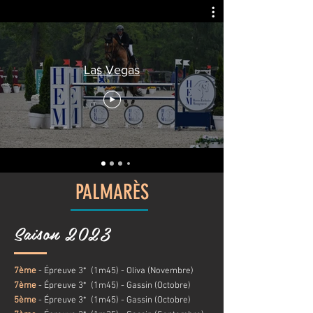
Las Vegas
PALMARÈS
Saison 2023
7ème
- Épreuve 3*
(1m45
) - Oliva (Novembre)
7ème
- Épreuve 3*
(1m45
) - Gassin (Octobre)
5ème
- Épreuve 3*
(1m45
) - Gassin (Octobre)