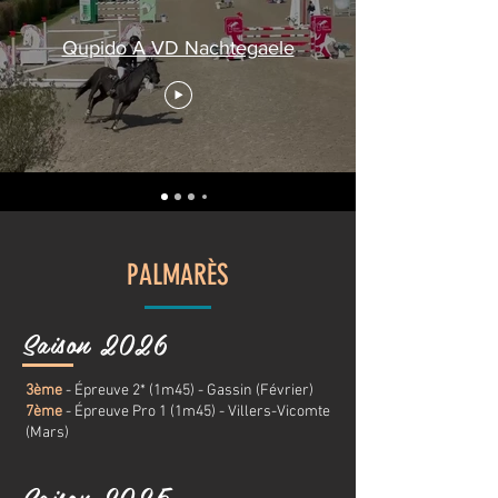
Qupido A VD Nachtegaele
PALMARÈS
Saison 2026
3ème
- Épreuve 2* (1m45) - Gassin (Février)
7ème
- Épreuve Pro 1 (1m45) - Villers-Vicomte
(Mars)
Saison 2025