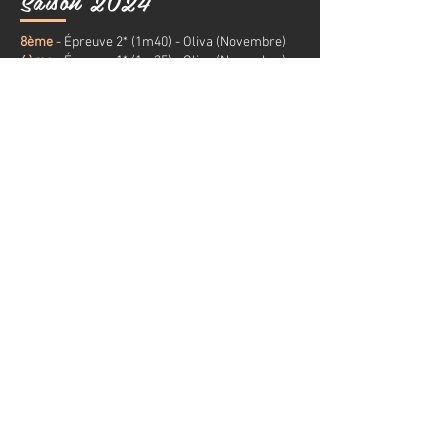
Saison 2024
8ème
- Épreuve 2* (1m40) - Oliva (Novembre)
6ème
- Épreuve 1* (1m35) - Oliva (Novembre)
CONTACT
Prénom / Nom
E-mail
Message